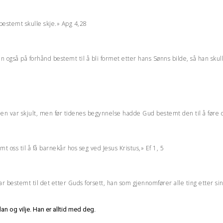
 bestemt skulle skje.» Apg 4,28
 også på forhånd bestemt til å bli formet etter hans Sønns bilde, så han sku
n var skjult, men før tidenes begynnelse hadde Gud bestemt den til å føre os
emt oss til å få barnekår hos seg ved Jesus Kristus,» Ef 1, 5
ar bestemt til det etter Guds forsett, han som gjennomfører alle ting etter sin 
an og vilje. Han er alltid med deg.