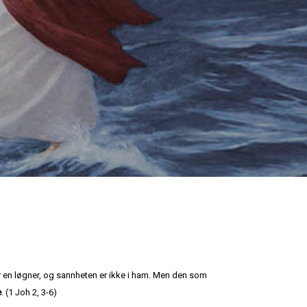
r en løgner, og sannheten er ikke i ham. Men den som
e
. (1 Joh 2, 3-6)