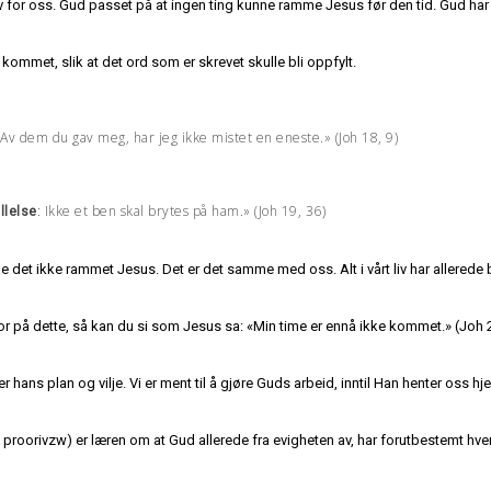
 liv for oss. Gud passet på at ingen ting kunne ramme Jesus før den tid. Gud har
kommet, slik at det ord som er skrevet skulle bli oppfylt.
«Av dem du gav meg, har jeg ikke mistet en eneste.» (Joh 18, 9)
: Ikke et ben skal brytes på ham.» (Joh 19, 36)
llelse
 det ikke rammet Jesus. Det er det samme med oss. Alt i vårt liv har allerede bl
 tror på dette, så kan du si som Jesus sa: «Min time er ennå ikke kommet.» (Joh 2
r hans plan og vilje. Vi er ment til å gjøre Guds arbeid, inntil Han henter oss hj
t proorivzw) er læren om at Gud allerede fra evigheten av, har forutbestemt hvem