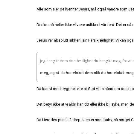
Alle som sier de kjenner Jesus, må også vandre som Jesu
Derfor må heller ikke vi være usikker i vår ferd. Det er
Jesus var absolutt sikker i sin Fars kjærlighet. Vi kan og
Jeg har gitt dem den herlighet du har gitt meg, for at d
meg, og at du har elsket dem slik du har elsket meg
Da kan vi med trygghet vite at Gud vil ta hånd om oss i 
Det betyr ikke at vi aldri kan dø eller ikke bli syke, men d
Da Herodes planla å drepe Jesus som baby, så sørget Gu