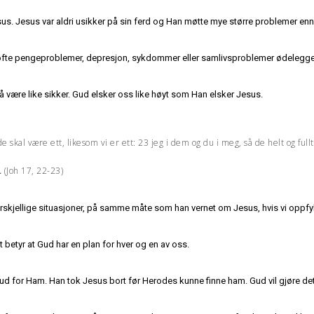
s. Jesus var aldri usikker på sin ferd og Han møtte mye større problemer enn
 så ofte pengeproblemer, depresjon, sykdommer eller samlivsproblemer ødelegger
så være like sikker. Gud elsker oss like høyt som Han elsker Jesus.
e skal være ett, likesom vi er ett: 23 jeg i dem og du i meg, så de helt og full
(Joh 17, 22-23)
.
forskjellige situasjoner, på samme måte som han vernet om Jesus, hvis vi oppf
et betyr at Gud har en plan for hver og en av oss.
d for Ham. Han tok Jesus bort før Herodes kunne finne ham. Gud vil gjøre de