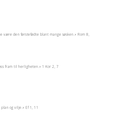
lle være den førstefødte blant mange søsken.» Rom 8,
s fram til herligheten.» 1 Kor 2, 7
plan og vilje.» Ef 1, 11