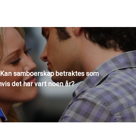
 Kan samboerskap betraktes som
vis det har vart noen år?