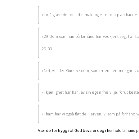
«for å gjøre det du i din makt og etter din plan hadde
«29 Dem som han på forhånd har vedkjent seg, har han
29-30
«Nei, vi taler Guds visdom, som er en hemmelighet; de
«I kjærlighet har han, av sin egen frie vilje, forut best
«I ham har vi også fått del i arven, vi som på forhånd v
Vær derfor trygg i at Gud bevarer deg i henhold til hans pl