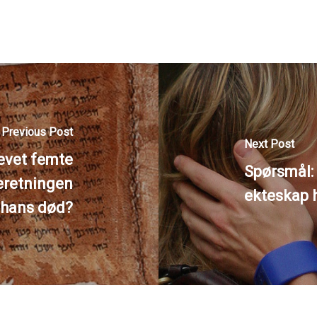
Previous Post
Next Post
evet femte
Spørsmål:
eretningen
ekteskap h
hans død?