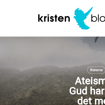
Skip
to
main
content
Ateisme
Ateism
Gud har 
det m