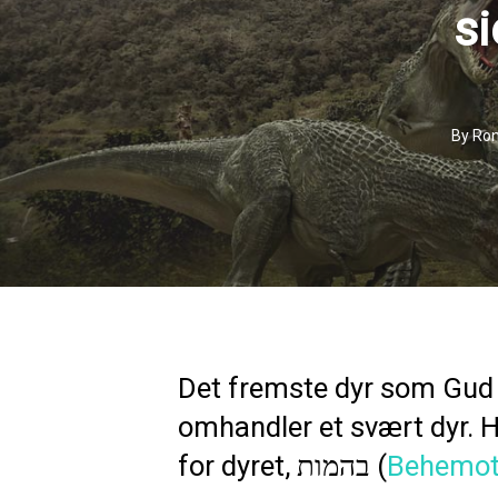
si
By
Ron
Det fremste dyr som Gud ha
omhandler et svært dyr. Hv
for dyret, בהמות (
Behemo