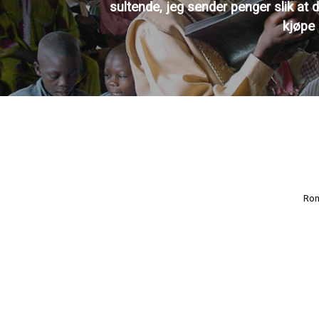
sultende, jeg sender penger slik at 
kjøpe
Ron