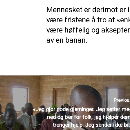
Mennesket er derimot er ik
være fristene å tro at «en
være høffelig og akseptere 
av en banan.
Previou
«Jeg gjør gode gjerninger. Jeg setter me
ned og ber for folk, jeg hjelper d
trenger hjelp. Jeg sender ikke bibl