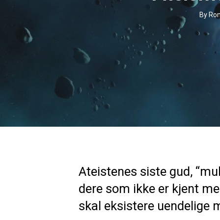
By
Ron
Ateistenes siste gud, “mul
dere som ikke er kjent me
skal eksistere uendelige m