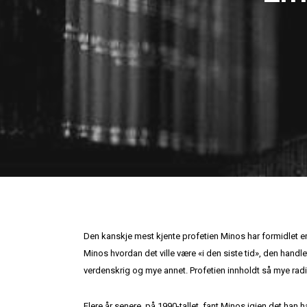
Den kanskje mest kjente profetien Minos har formidlet er en
Minos hvordan det ville være «i den siste tid», den hand
verdenskrig og mye annet. Profetien innholdt så mye radik
Flere år senere, på 1990-tallet, fant Minos igjen det ha