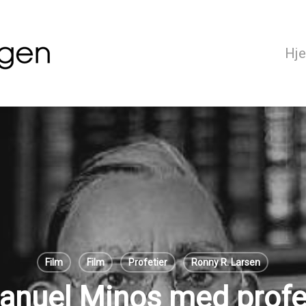
Hj
Film
Film
Profetier
Ronny R. Larsen
nuel Minos med profe