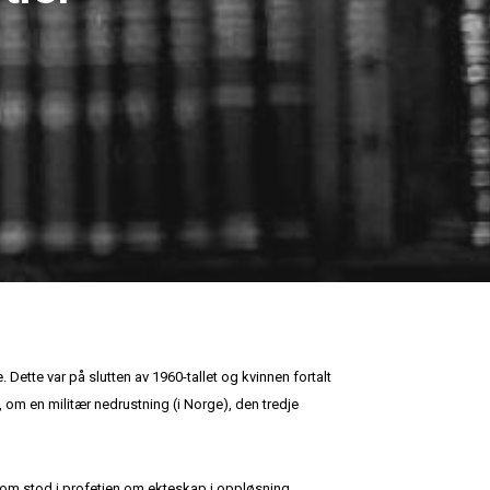
. Dette var på slutten av 1960-tallet og kvinnen fortalt
 om en militær nedrustning (i Norge), den tredje
 som stod i profetien om ekteskap i oppløsning,