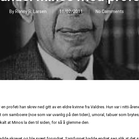
By
Ronny R. Larsen
11/02/2011
No Comments
 profeti han skrev ned gitt av en eldre kvinne fra Valdres. Hun var i nitti-årene
let om samboere (noe som var uvanlig på den tiden), umoral, tabuer som brytes,
alt at Minos la den til siden, for så å glemme den.
n hadde skrevet og ble svært forundret. Samfunnet hadde endret seg slik at det