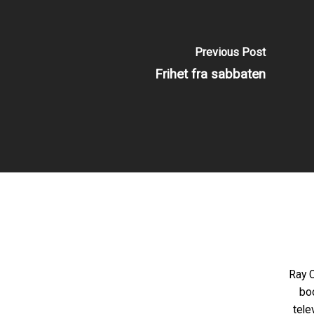
Previous Post
Frihet fra sabbaten
Ray C
bo
tele