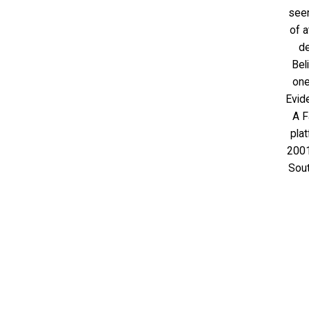
seen
of a
de
Bel
one
Evid
A F
plat
2001
Sout