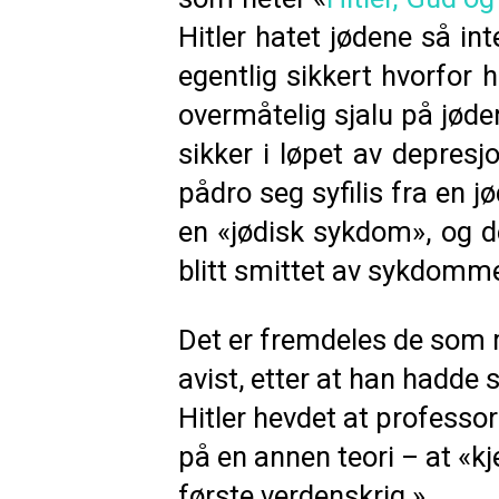
Hitler hatet jødene så int
egentlig sikkert hvorfor 
overmåtelig sjalu på jøde
sikker i løpet av depresj
pådro seg syfilis fra en 
en «jødisk sykdom», og d
blitt smittet av sykdomm
Det er fremdeles de som m
avist, etter at han hadde 
Hitler hevdet at professo
på en annen teori – at «kj
første verdenskrig.»