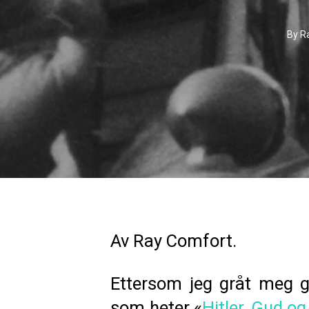
By
R
Av Ray Comfort.
Ettersom jeg gråt meg 
som heter «
Hitler, Gud og