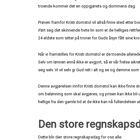
troende kommer det en oppgjørets og dommens dag.
Prøven framfor Kristi domstol vil altså finne sted etter bor
iført seg det skinnende hvite lin som er de helliges rettf
24 eldste som sitter på troner for Guds åsyn fått sine kron
Når vi framstilles for Kristi domstol er de troende allered
Selv om lønnen ennå ikke er avgjort, så er vår frelse sikre
seg selv. Vi vil selv gi Gud rett i alt og se og dømme som
Denne avgjørelsen innfor Kristi domstol kan ikke finne s
om belønning som skal avgjøres, og prisen kan ikke bli utde
hellige fra den gamle tid at de ikke kan nå fullendelsen 
Den store regnskaps
Dette blir den store regnskapsdag for oss alle.