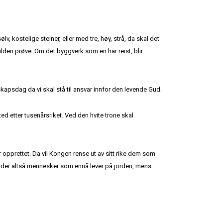
 kostelige steiner, eller med tre, høy, strå, da skal det
 ilden prøve. Om det byggverk som en har reist, blir
nskapsdag da vi skal stå til ansvar innfor den levende Gud.
d etter tusenårsriket. Ved den hvite trone skal
 opprettet. Da vil Kongen rense ut av sitt rike dem som
lder altså mennesker som ennå lever på jorden, mens