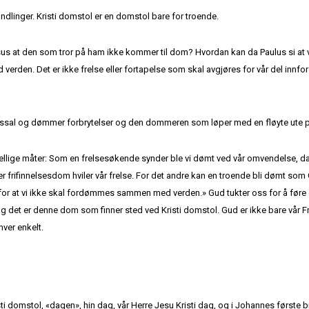
ndlinger. Kristi domstol er en domstol bare for troende.
us at den som tror på ham ikke kommer til dom? Hvordan kan da Paulus si at vi
verden. Det er ikke frelse eller fortapelse som skal avgjøres for vår del innfor
rettssal og dømmer forbrytelser og den dommeren som løper med en fløyte ut
kjellige måter: Som en frelsesøkende synder ble vi dømt ved vår omvendelse, da 
r frifinnelsesdom hviler vår frelse. For det andre kan en troende bli dømt so
 for at vi ikke skal fordømmes sammen med verden.» Gud tukter oss for å føre oss
Og det er denne dom som finner sted ved Kristi domstol. Gud er ikke bare vår F
hver enkelt.
i domstol, «dagen», hin dag, vår Herre Jesu Kristi dag, og i Johannes første