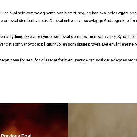
n skal selv komme og hente oss hjem til seg, og han skal selv avgjøre spørsmå
e ord skal sies i enhver sak. Da skal enhver av oss avlegge Gud regnskap for 
 den betydning ikke våre synder som skal dømmes, men vårt «verk». Synden er 
t det var det som var bygget på grunnvollen som skulle prøves. Det er vår tjene
get nøye for seg, for vi leser at for hvert unyttige ord skal det avlegges regns
Previous Post