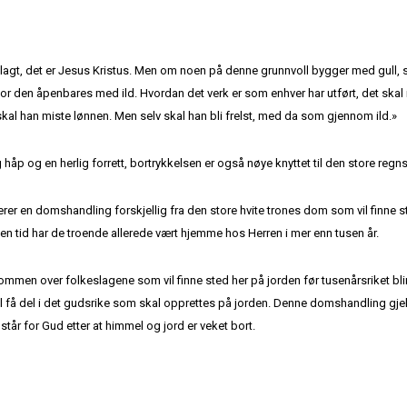
gt, det er Jesus Kristus. Men om noen på denne grunnvoll bygger med gull, sølv,
 for den åpenbares med ild. Hvordan det verk er som enhver har utført, det skal
skal han miste lønnen. Men selv skal han bli frelst, med da som gjennom ild.»
ig håp og en herlig forrett, bortrykkelsen er også nøye knyttet til den store reg
r en domshandling forskjellig fra den store hvite trones dom som vil finne ste
tid har de troende allerede vært hjemme hos Herren i mer enn tusen år.
mmen over folkeslagene som vil finne sted her på jorden før tusenårsriket blir
få del i det gudsrike som skal opprettes på jorden. Denne domshandling gje
år for Gud etter at himmel og jord er veket bort.