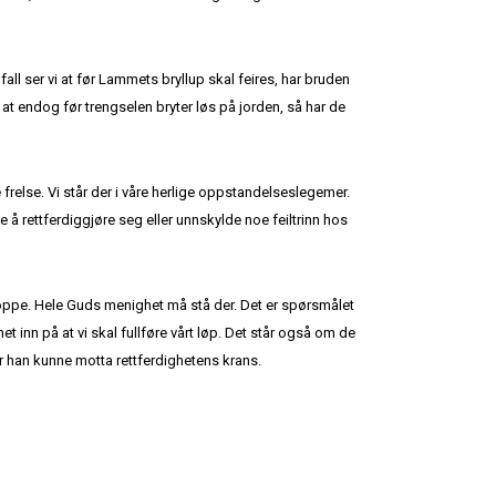
lfall ser vi at før Lammets bryllup skal feires, har bruden
r at endog før trengselen bryter løs på jorden, så har de
e frelse. Vi står der i våre herlige oppstandelseslegemer.
ke å rettferdiggjøre seg eller unnskylde noe feiltrinn hos
r oppe. Hele Guds menighet må stå der. Det er spørsmålet
et inn på at vi skal fullføre vårt løp. Det står også om de
ør han kunne motta rettferdighetens krans.