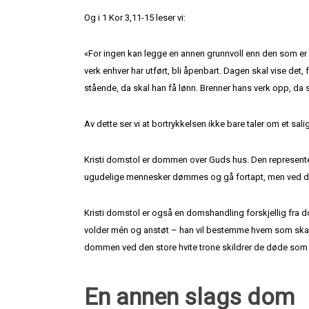
Og i 1 Kor 3,11-15 leser vi:
«For ingen kan legge en annen grunnvoll enn den som er la
verk enhver har utført, bli åpenbart. Dagen skal vise det,
stående, da skal han få lønn. Brenner hans verk opp, da 
Av dette ser vi at bortrykkelsen ikke bare taler om et sal
Kristi domstol er dommen over Guds hus. Den representere
ugudelige mennesker dømmes og gå fortapt, men ved den 
Kristi domstol er også en domshandling forskjellig fra do
volder mén og anstøt – han vil bestemme hvem som skal 
dommen ved den store hvite trone skildrer de døde som st
En annen slags dom