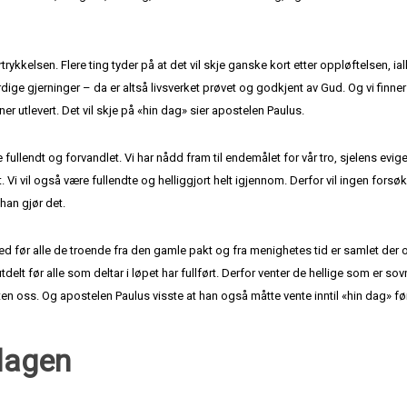
trykkelsen. Flere ting tyder på at det vil skje ganske kort etter oppløftelsen, ial
erdige gjerninger – da er altså livsverket prøvet og godkjent av Gud. Og vi finne
er utlevert. Det vil skje på «hin dag» sier apostelen Paulus.
e fullendt og forvandlet. Vi har nådd fram til endemålet for vår tro, sjelens evig
t. Vi vil også være fullendte og helliggjort helt igjennom. Derfor vil ingen forsø
 han gjør det.
ted før alle de troende fra den gamle pakt og fra menighetes tid er samlet de
lt før alle som deltar i løpet har fullført. Derfor venter de hellige som er sovn
uten oss. Og apostelen Paulus visste at han også måtte vente inntil «hin dag» f
dagen