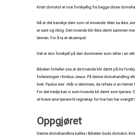
Kristi domstol er noe forskjellig fra begge disse domsha
Nå er det kanskje dem som vil innvende: Men sa ikke Jes
er sant og riktig. Den troende blir ikke dømt sammen med 
lønnen. For å ta et eksempel:
Det er stor forskjell på den dommeren som sitter i en 
Bibelen forteller oss at de troende blir dømt på tre fors
forløsningen i Kristus Jesus. På denne domshandling elle
livet. Paulus sier: «Når vi dømmes, da refses vi av Herren
For det tredje kan vi som troende bli dømt som tjenere. 
vil kreve sine tjenere til regnskap for hva han har overgitt 
Oppgjøret
Denne domshandling kalles i Bibelen Guds domstol, Krist