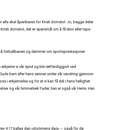
 alle skal åpenbares for Kristi domstol. Jo, begge deler
 Kristi domstol, det er spørsmål om å få lønn eller tape
e på fotballbanen og dømmer om sportsprestasjoner.
erkjente vi vår synd og ble rettferdiggjort ved
m Guds barn eller hans sønner under vår vandring gjennom
 i erkjennelse og for at vi kan få del i hans hellighet.
relser og vår himmelsek Fader, han er også vår Herre. Han
 brev 4,17 kalles den «dommens dag» – også for de