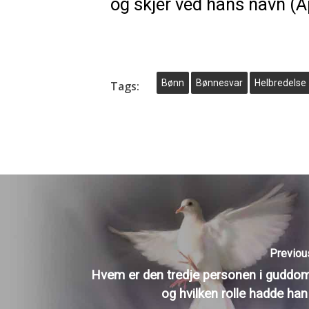
og skjer ved hans navn (Ap
Bønn
Bønnesvar
Helbredelse
Tags:
Previou
Hvem er den tredje personen i guddo
og hvilken rolle hadde han