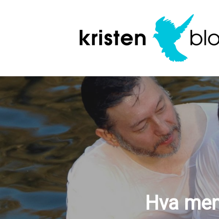
Skip
to
main
content
Hva men