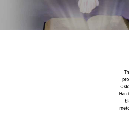
Th
pro
Oslo
Han 
bl
meto