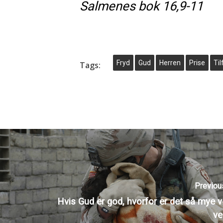
Salmenes bok 16,9-11
Fryd
Gud
Herren
Prise
Til
Tags:
Previou
Hvis Gud er god, hvorfor er det så mye v
ve