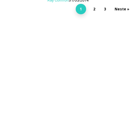
Ray Comfort
31/05/2014
1
2
3
Neste »