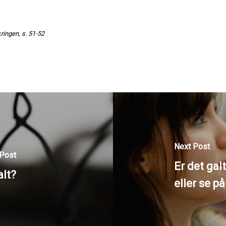
ringen, s. 51-52
Next Post
 Post
Er det gal
alt?
eller se p