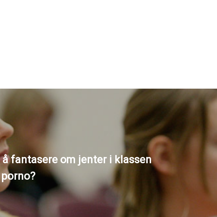
t å fantasere om jenter i klassen
å porno?