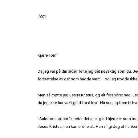
Tom.
Kjære Tom!
Da jeg var på din alder, følte jeg det nøyaktig som du. Je
fortsettelse av det som hadde vært — og jeg trodde ikke at
Men så møtte jeg Jesus Kristus, og alt forandret seg. J
da jeg ikke har vært glad for å leve. Nå ser jeg fram til h
I Salomos ordspråk heter det at et glad hjerte er som medis
Jesus Kristus, han kan ordne alt. Han vil gi deg et flunken