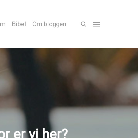
em
Bibel
Om bloggen
search
Menu
r er vi her?