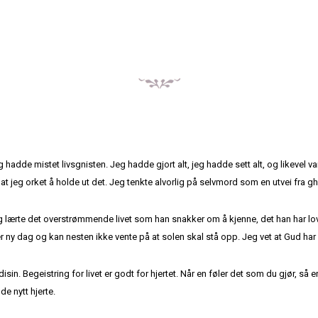
g hadde mistet livsgnisten. Jeg hadde gjort alt, jeg hadde sett alt, og likevel 
 jeg orket å holde ut det. Jeg tenkte alvorlig på selvmord som en utvei fra ghe
eg lærte det overstrømmende livet som han snakker om å kjenne, det han har lo
ver ny dag og kan nesten ikke vente på at solen skal stå opp. Jeg vet at Gud har 
in. Begeistring for livet er godt for hjertet. Når en føler det som du gjør, så er
de nytt hjerte.