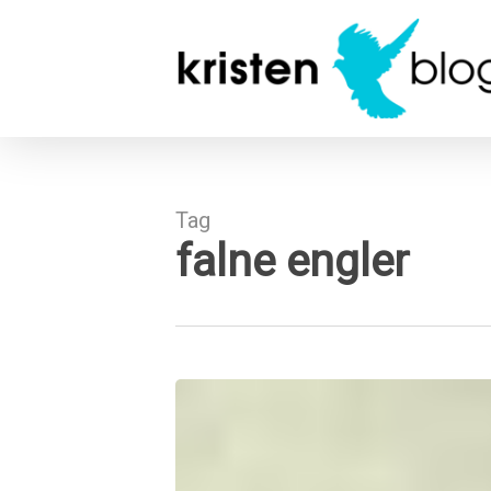
Skip
to
main
content
Tag
falne engler