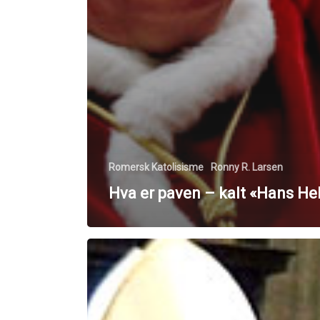
Romersk Katolisisme
Ronny R. Larsen
Hva er paven – kalt «Hans Hel