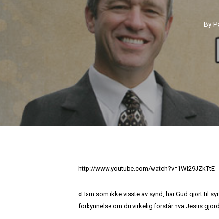
By
P
http://www.youtube.com/watch?v=1Wl29JZkTtE
«Ham som ikke visste av synd, har Gud gjort til synd
forkynnelse om du virkelig forstår hva Jesus gjor