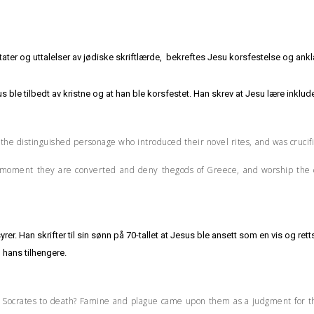
itater og uttalelser av jødiske skriftlærde, bekreftes Jesu korsfestelse og an
 ble tilbedt av kristne og at han ble korsfestet. Han skrev at Jesu lære inklude
 the distinguished personage who introduced their novel rites, and was cruci
he moment they are converted and deny thegods of Greece, and worship the c
yrer. Han skrifter til sin sønn på 70-tallet at Jesus ble ansett som en vis og re
 hans tilhengere.
g Socrates to death? Famine and plague came upon them as a judgment for 