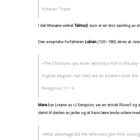
til keiser Trajan
I det litterære verket
Talmud
, som er en stor samling av s
Den assyriske forfatteren
Lukian
(120–180) skrev at Jesus
«The Christians, you know, worship a man to this day-
original lawgiver that they are all brothers from t
Peregrinus 11-13
Mara
bar («sønn av «) Serapion, var en stoisk filosof og s
dømt til døden av jøder og at hans lære levde videre med
«What advantage did the Athenians gain from puttin