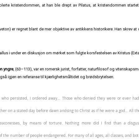
ablerte kristendommen, at han ble drept av Pilatus, at kristendommen start
ton) er regnet blant de mer objektive av antikkens historikere. Han skrev at d
allus i under en diskusjon om mørket som fulgte korsfestelsen av Kristus (Exta
en yngre
, (63–113), var en romersk jurist, forfatter, naturfilosof og vitenskapsm
gså igjen en referanse til kjærlighetsmåltidet og brødsbrytelsen.
ose who persisted, I ordered away… Those who denied they were or ever h
her on a stated day before dawn andsing to Christ as if he were a god… All th
aconesses, by means of torture. Nothing more did I find than a disgusti
 the number of people endangered. For many of all ages, all classes, and bo