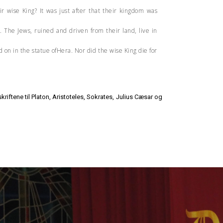
 wise King? It was just after that their kingdom was
The Jews, ruined and driven from their land, live in
d on in the statue ofHera. Nor did the wise King die for
kriftene til Platon, Aristoteles, Sokrates, Julius Cæsar og