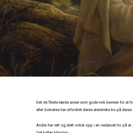
Det de fleste lærde anser som gode nok beviser for at his
eller Sokrates har utfordret deres ateistiske tro på der
Andre har rett og slett vokst opp i en nedarvet tro på at
Det kalles blind tro.