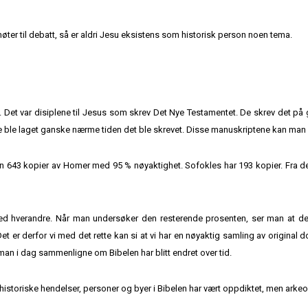
 møter til debatt, så er aldri Jesu eksistens som historisk person noen tema.
 Det var disiplene til Jesus som skrev Det Nye Testamentet. De skrev det på gre
ne ble laget ganske nærme tiden det ble skrevet. Disse manuskriptene kan m
nn 643 kopier av Homer med 95 % nøyaktighet. Sofokles har 193 kopier. Fra de
hverandre. Når man undersøker den resterende prosenten, ser man at det i
t er derfor vi med det rette kan si at vi har en nøyaktig samling av original d
an i dag sammenligne om Bibelen har blitt endret over tid.
istoriske hendelser, personer og byer i Bibelen har vært oppdiktet, men arkeol