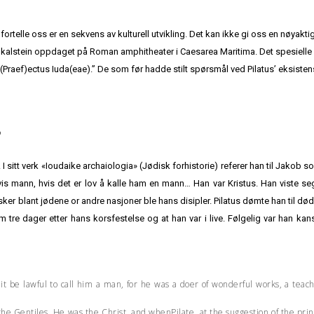
fortelle oss er en sekvens av kulturell utvikling. Det kan ikke gi oss en nøyakti
kalstein oppdaget på Roman amphitheater i Caesarea Maritima. Det spesielle 
, (Praef)ectus Iuda(eae).” De som før hadde stilt spørsmål ved Pilatus’ eksisten
 I sitt verk «Ioudaike archaiologia» (Jødisk forhistorie) referer han til Jakob 
n vis mann, hvis det er lov å kalle ham en mann… Han var Kristus. Han viste
r blant jødene or andre nasjoner ble hans disipler. Pilatus dømte han til død
dem tre dager etter hans korsfestelse og at han var i live. Følgelig var han 
it be lawful to call him a man, for he was a doer of wonderful works, a tea
he Gentiles. He was the Christ, and whenPilate, at the suggestion of the pr