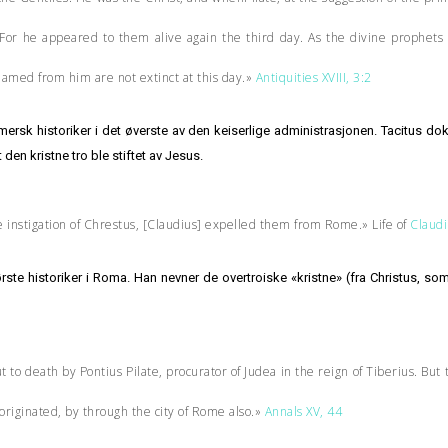
m.For he appeared to them alive again the third day. As the divine prophet
named from him are not extinct at this day.»
Antiquities XVIII, 3:2
mersk historiker i det øverste av den keiserlige administrasjonen. Tacitus do
den kristne tro ble stiftet av Jesus.
 instigation of Chrestus, [Claudius] expelled them from Rome.» Life of
Claudi
te historiker i Roma. Han nevner de overtroiske «kristne» (fra Christus, som 
 to death by Pontius Pilate, procurator of Judea in the reign of Tiberius. But
originated, by through the city of Rome also.»
Annals XV, 44