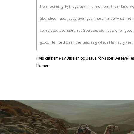
from burning Pythagoras? In a moment their land wa
abolished. God justly avenged these three wise men
completedispersion. But Socrates did not die for good. 
good. He lived on in the teaching which He had given
Hvis kritikerne av Bibelen og Jesus forkaster Det Nye Test
Homer.