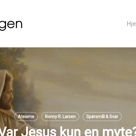
Hj
Ateisme
Ronny R. Larsen
Spørsmål & Svar
Var Jesus kun en myte