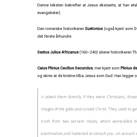
Denne teksten bekrefter at Jesus eksiserte, at han et
evangelister).
Den romerske historikeren
Suetonius
(også kjent som Sve
det første århundre.
Sextus Julius Africanus
(160–240) siterer historikeren Th
Caius Plinius Cecilius Secundus
, mer kjent som
Plinius d
og skrev at de kristne tilba Jesus som Gud. Han legger o
«I asked them directly if they were Christians…th
images of the gods and cursed Christ. They used to gat
truth from two servant maids, which werecalled de
examination,and hastened to consult you…on account of