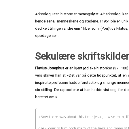
Arkeologi uten historie er meningsløst. Alt arkeologi kan 
hendelsene, menneskene og stedene. I 1961 ble en unik 
dedikert til ingen andre enn “Tiberieum, (Pon)tius Pilatus
oppdagelsen.
Sekulære skriftskilder
Flavius Josephus
er en kjent jødiske historiker (37–100).
vers skriver han at «Det var på dette tidspunktet, at e
inspirerte profetene hadde forutsett» og «mange menneske
sin stilling. De rapporterte at han hadde vist seg for 
berettet om.»
«Now there was about this time Jesus, a wise man, if 
drew over to him both many of the Jews and many of t