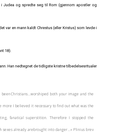
et i Judea og spredte seg til Rom (gjennom apostler og
et var en mann kaldt Chrestus (eller Kristus) som levde i
nt 18).
ann. Han nedtegnet de tidligste kristne tilbedelsesritualer
ad beenChristians…worshiped both your image and the
e more I believed it necessary to find out what was the
ng, fanatical superstition. Therefore I stopped the
th sexes already arebrought into danger…» Plinius brev