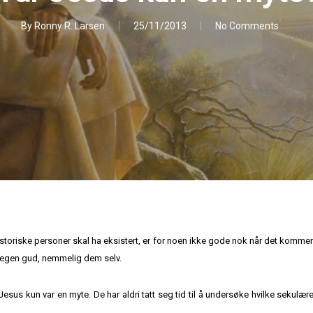
By
Ronny R. Larsen
25/11/2013
No Comments
toriske personer skal ha eksistert, er for noen ikke gode nok når det kommer t
es egen gud, nemmelig dem selv.
 Jesus kun var en myte. De har aldri tatt seg tid til å undersøke hvilke sekulæ