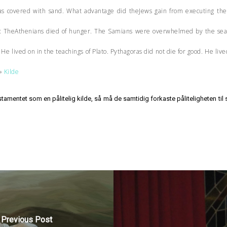
s covered with sand. What advantage did theJews gain from executing their
: TheAthenians died of hunger. The Samians were overwhelmed by the sea. 
He lived on in the teachings of Plato. Pythagoras did not die for good. He live
.»
Kilde
amentet som en pålitelig kilde, så må de samtidig forkaste påliteligheten til s
Previous Post