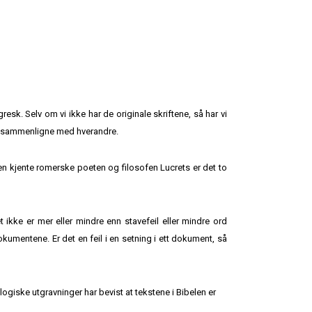
sk. Selv om vi ikke har de originale skriftene, så har vi
an sammenligne med hverandre.
n kjente romerske poeten og filosofen Lucrets er det to
kke er mer eller mindre enn stavefeil eller mindre ord
okumentene. Er det en feil i en setning i ett dokument, så
ogiske utgravninger har bevist at tekstene i Bibelen er