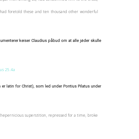
s had foretold these and ten thousand other wonderful
kumenterer keiser Claudius påbud om at alle jøder skulle
us 25.4a
er latin for Christ), som led under Pontius Pilatus under
 thepernicious superstition, repressed for a time, broke