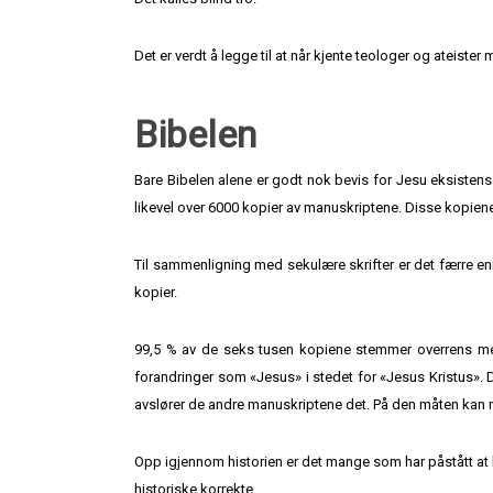
Det er verdt å legge til at når kjente teologer og ateister
Bibelen
Bare Bibelen alene er godt nok bevis for Jesu eksistens.
likevel over 6000 kopier av manuskriptene. Disse kopie
Til sammenligning med sekulære skrifter er det færre e
kopier.
99,5 % av de seks tusen kopiene stemmer overrens med 
forandringer som «Jesus» i stedet for «Jesus Kristus». De
avslører de andre manuskriptene det. På den måten kan m
Opp igjennom historien er det mange som har påstått at h
historiske korrekte.