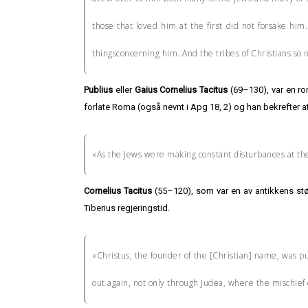
those that loved him at the first did not forsake hi
thingsconcerning him. And the tribes of Christians so 
Publius
eller
Gaius Cornelius Tacitus
(69–130), var en ro
forlate Roma (også nevnt i Apg 18, 2) og han bekrefter at 
«As the Jews were making constant disturbances at the
Cornelius Tacitus
(55–120), som var en av antikkens størs
Tiberius regjeringstid.
«Christus, the founder of the [Christian] name, was put
out again, not only through Judea, where the mischief 