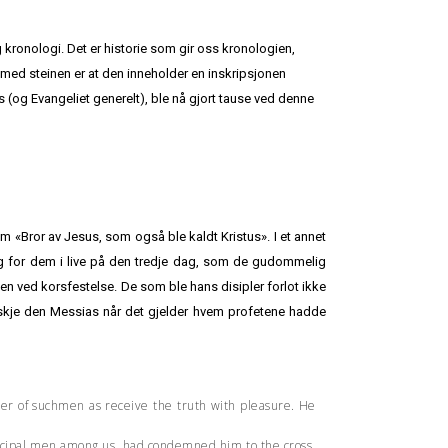
g kronologi. Det er historie som gir oss kronologien,
med steinen er at den inneholder en inskripsjonen
s (og Evangeliet generelt), ble nå gjort tause ved denne
som «Bror av Jesus, som også ble kaldt Kristus». I et annet
 seg for dem i live på den tredje dag, som de gudommelig
en ved korsfestelse. De som ble hans disipler forlot ikke
kanskje den Messias når det gjelder hvem profetene hadde
cher of suchmen as receive the truth with pleasure. He
incipal men among us, had condemned him to the cross,