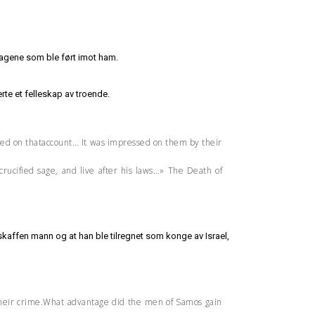
klagene som ble ført imot ham.
rte et felleskap av troende.
fied on thataccount… It was impressed on them by their
rucified sage, and live after his laws…» The Death of
ttskaffen mann og at han ble tilregnet som konge av Israel,
their crime.What advantage did the men of Samos gain