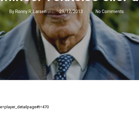
By
Ronny R. Larsen
29/12/2013
No Comments
e=player_detailpage#t=470