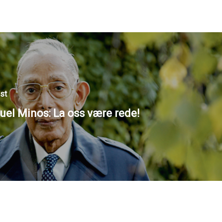
st
el Minos: La oss være rede!