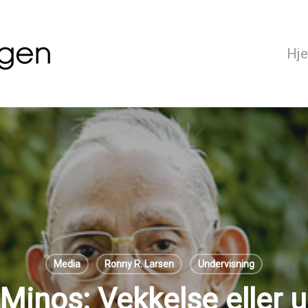
Hj
Media
Ronny R. Larsen
Undervisning
Minos: Vekkelse eller 