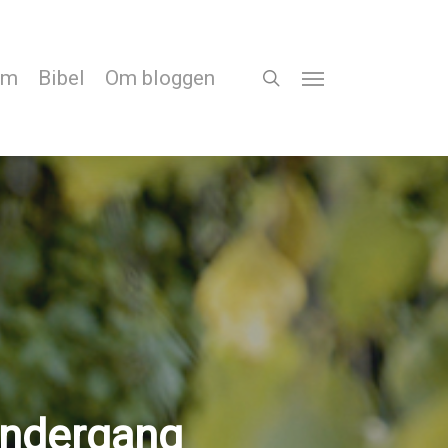
em
Bibel
Om bloggen
search
Menu
undergang