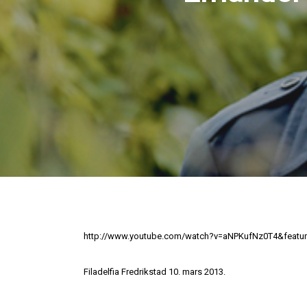
http://www.youtube.com/watch?v=aNPKufNz0T4&featur
Filadelfia Fredrikstad 10. mars 2013.