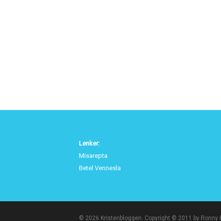
Lenker:
Misarepta
Betel Vennesla
© 2026 Kristenbloggen. Copyright © 2011 by Ronny