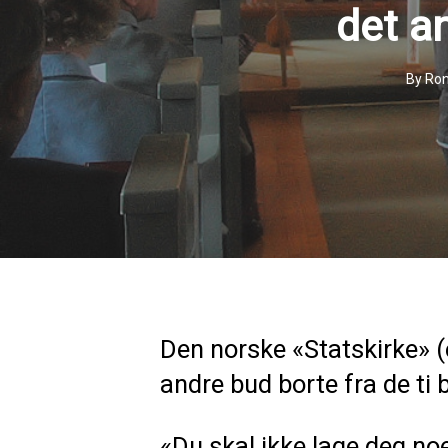
det a
By
Ron
Den norske «Statskirke» (el
andre bud borte fra de ti 
«Du skal ikke lage deg noe