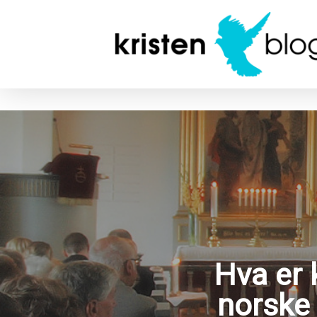
Skip
to
main
content
Hva er 
norske 