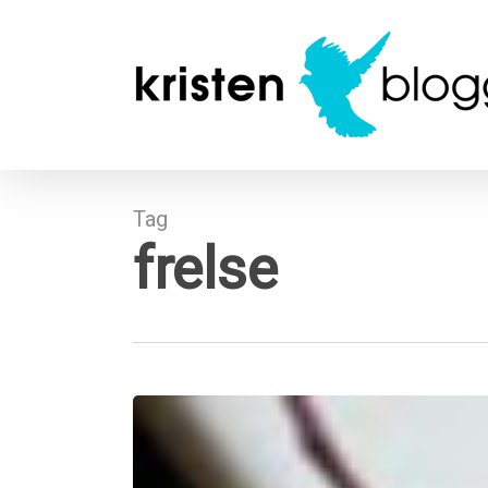
Skip
to
main
content
Tag
frelse