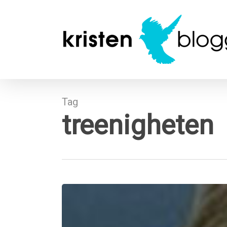
Skip
to
main
content
Tag
treenigheten